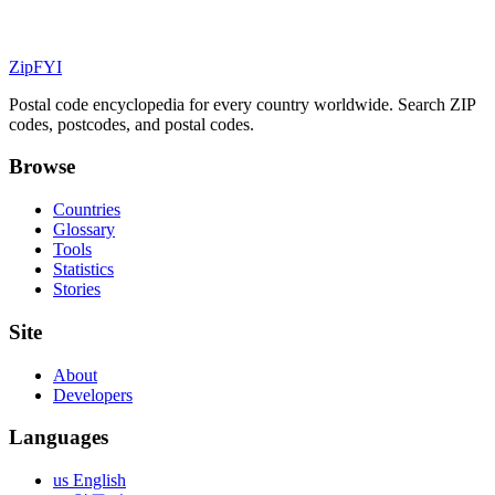
ZipFYI
Postal code encyclopedia for every country worldwide. Search ZIP
codes, postcodes, and postal codes.
Browse
Countries
Glossary
Tools
Statistics
Stories
Site
About
Developers
Languages
us English