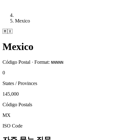
Mexico
🇲🇽
Mexico
Código Postal · Format:
NNNNN
0
States / Provinces
145,000
Código Postals
MX
ISO Code
자주 묻는 질문