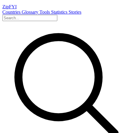
ZipFYI
Countries
Glossary
Tools
Statistics
Stories