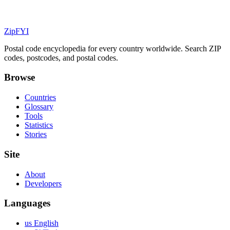
ZipFYI
Postal code encyclopedia for every country worldwide. Search ZIP
codes, postcodes, and postal codes.
Browse
Countries
Glossary
Tools
Statistics
Stories
Site
About
Developers
Languages
us English