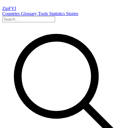
ZipFYI
Countries
Glossary
Tools
Statistics
Stories