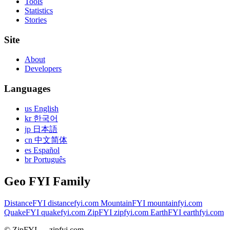
Tools
Statistics
Stories
Site
About
Developers
Languages
us English
kr 한국어
jp 日本語
cn 中文简体
es Español
br Português
Geo FYI Family
DistanceFYI
distancefyi.com
MountainFYI
mountainfyi.com
QuakeFYI
quakefyi.com
ZipFYI
zipfyi.com
EarthFYI
earthfyi.com
© ZipFYI — zipfyi.com