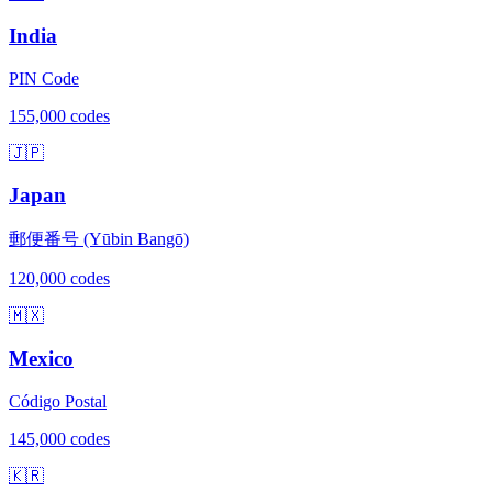
India
PIN Code
155,000 codes
🇯🇵
Japan
郵便番号 (Yūbin Bangō)
120,000 codes
🇲🇽
Mexico
Código Postal
145,000 codes
🇰🇷