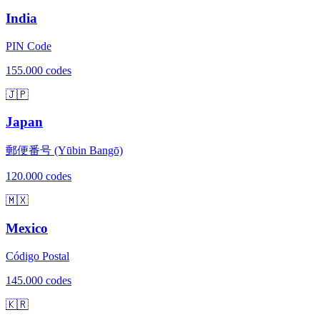
India
PIN Code
155.000 codes
🇯🇵
Japan
郵便番号 (Yūbin Bangō)
120.000 codes
🇲🇽
Mexico
Código Postal
145.000 codes
🇰🇷