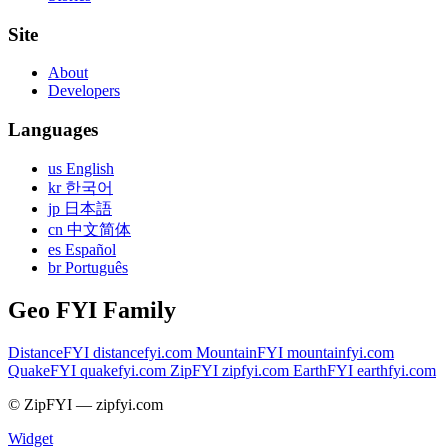
Site
About
Developers
Languages
us English
kr 한국어
jp 日本語
cn 中文简体
es Español
br Português
Geo FYI Family
DistanceFYI
distancefyi.com
MountainFYI
mountainfyi.com
QuakeFYI
quakefyi.com
ZipFYI
zipfyi.com
EarthFYI
earthfyi.com
© ZipFYI — zipfyi.com
Widget