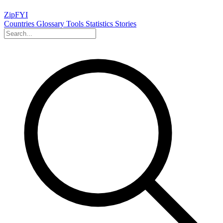
ZipFYI
Countries
Glossary
Tools
Statistics
Stories