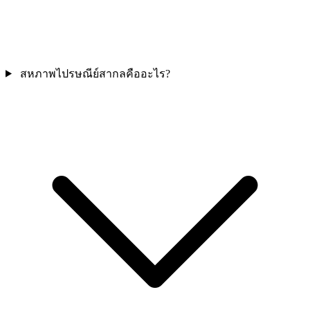
สหภาพไปรษณีย์สากลคืออะไร?