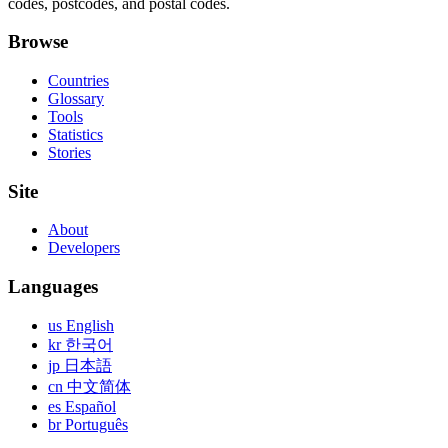
codes, postcodes, and postal codes.
Browse
Countries
Glossary
Tools
Statistics
Stories
Site
About
Developers
Languages
us English
kr 한국어
jp 日本語
cn 中文简体
es Español
br Português