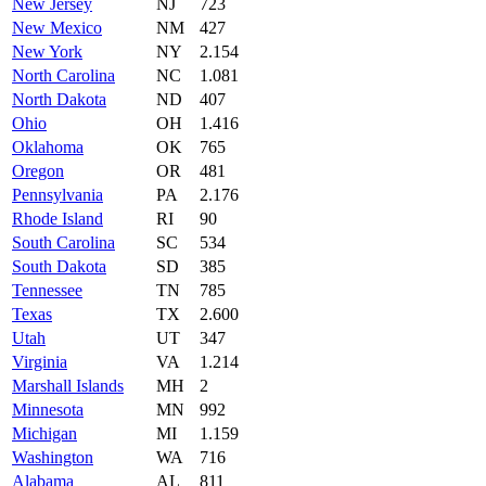
New Jersey
NJ
723
New Mexico
NM
427
New York
NY
2.154
North Carolina
NC
1.081
North Dakota
ND
407
Ohio
OH
1.416
Oklahoma
OK
765
Oregon
OR
481
Pennsylvania
PA
2.176
Rhode Island
RI
90
South Carolina
SC
534
South Dakota
SD
385
Tennessee
TN
785
Texas
TX
2.600
Utah
UT
347
Virginia
VA
1.214
Marshall Islands
MH
2
Minnesota
MN
992
Michigan
MI
1.159
Washington
WA
716
Alabama
AL
811