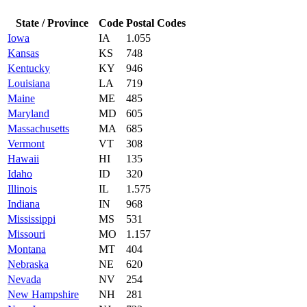
State / Province
Code
Postal Codes
Iowa
IA
1.055
Kansas
KS
748
Kentucky
KY
946
Louisiana
LA
719
Maine
ME
485
Maryland
MD
605
Massachusetts
MA
685
Vermont
VT
308
Hawaii
HI
135
Idaho
ID
320
Illinois
IL
1.575
Indiana
IN
968
Mississippi
MS
531
Missouri
MO
1.157
Montana
MT
404
Nebraska
NE
620
Nevada
NV
254
New Hampshire
NH
281