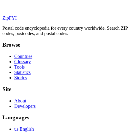
ZipFYI
Postal code encyclopedia for every country worldwide. Search ZIP
codes, postcodes, and postal codes.
Browse
Countries
Glossary
Tools
Statistics
Stories
Site
About
Developers
Languages
us English