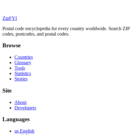
ZipFYI
Postal code encyclopedia for every country worldwide. Search ZIP
codes, postcodes, and postal codes.
Browse
Countries
Glossary
Tools
Statistics
Stories
Site
About
Developers
Languages
us English