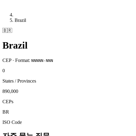
Brazil
🇧🇷
Brazil
CEP · Format:
NNNNN-NNN
0
States / Provinces
890,000
CEPs
BR
ISO Code
자주 묻는 질문