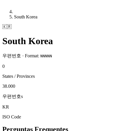
South Korea
🇰🇷
South Korea
우편번호 · Format:
NNNNN
0
States / Provinces
38.000
우편번호s
KR
ISO Code
Perguntas Frequentes