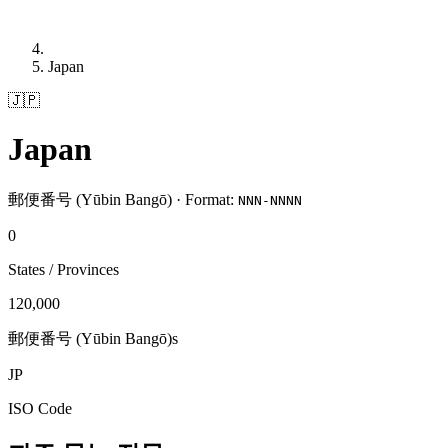
Japan
🇯🇵
Japan
郵便番号 (Yūbin Bangō) · Format:
NNN-NNNN
0
States / Provinces
120,000
郵便番号 (Yūbin Bangō)s
JP
ISO Code