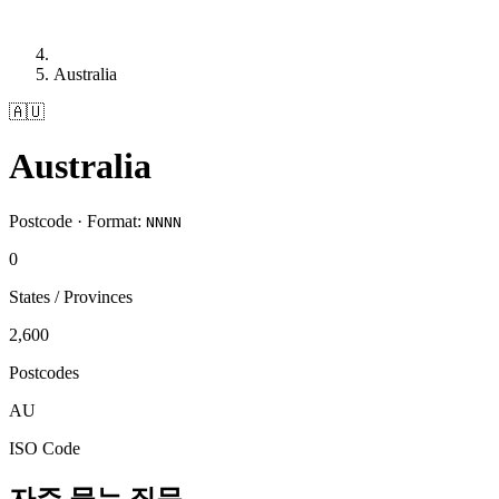
Australia
🇦🇺
Australia
Postcode · Format:
NNNN
0
States / Provinces
2,600
Postcodes
AU
ISO Code
자주 묻는 질문